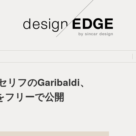
フのGaribaldi、
トをフリーで公開