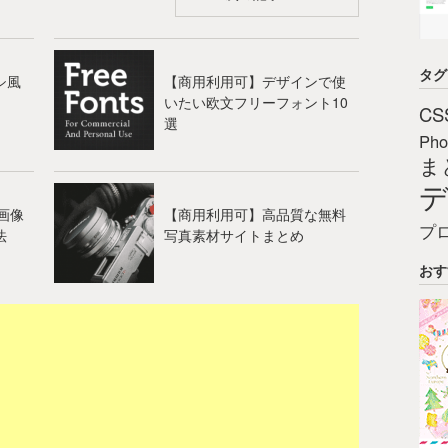
タグ
シ風
【商用利用可】デザインで使
いたい欧文フリーフォント10
CS
選
Pho
ま
み画像
【商用利用可】高品質な無料
プ
法
写真素材サイトまとめ
おす