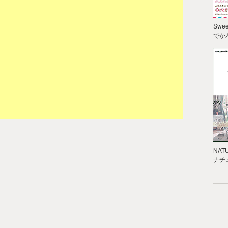
Swee
でか
NAT
ナチ