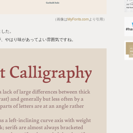
（画像は
MyFonts.com
より引用）
ました。
すが、やはり味があってよい雰囲気ですね。