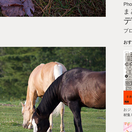
Pho
ま
プ
おす
おジ
材集 