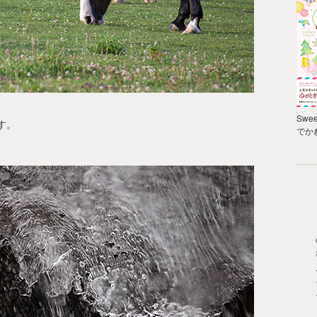
Swee
す。
でか