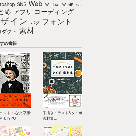
Web
toshop
SNS
Windows
WordPress
とめ
コーディング
アプリ
デザイン
フォント
バグ
素材
ロダクト
すめ書籍
ェントルな文字素
手描きイラスト&タイポ
MR.TYPO
素材集…