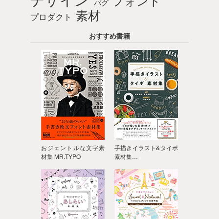
フォント
バグ
素材
プロダクト
おすすめ書籍
おジェントルな文字素
手描きイラスト&タイポ
材集 MR.TYPO
素材集…